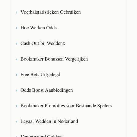
Voetbalstatistieken Gebruiken
Hoe Werken Odds
Cash Out bij Weddenx
Bookmaker Bonussen Vergelijken
Free Bets Uitgelegd
Odds Boost Aanbiedingen
Bookmaker Promoties voor Bestaande Spelers
Legaal Wedden in Nederland
Verantwoord Gokken