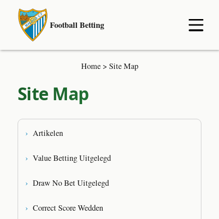
Football Betting
Home
>
Site Map
Site Map
Artikelen
Value Betting Uitgelegd
Draw No Bet Uitgelegd
Correct Score Wedden