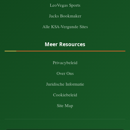
LeoVegas Sports
Jacks Bookmaker
Alle KSA-Vergunde Sites
Meer Resources
Privacybeleid
Over Ons
Juridische Informatie
Cookiebeleid
Site Map