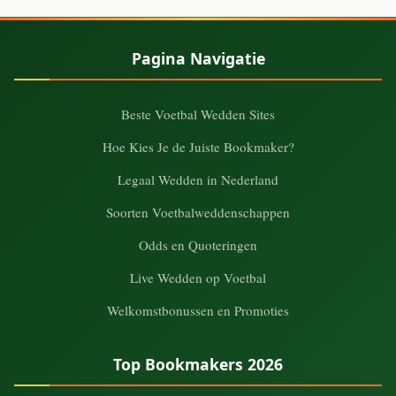
Pagina Navigatie
Beste Voetbal Wedden Sites
Hoe Kies Je de Juiste Bookmaker?
Legaal Wedden in Nederland
Soorten Voetbalweddenschappen
Odds en Quoteringen
Live Wedden op Voetbal
Welkomstbonussen en Promoties
Top Bookmakers 2026