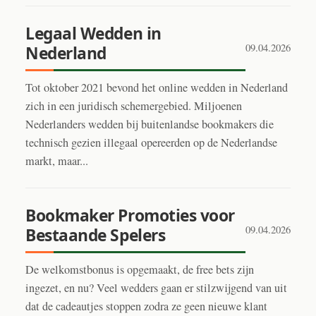
Legaal Wedden in
09.04.2026
Nederland
Tot oktober 2021 bevond het online wedden in Nederland
zich in een juridisch schemergebied. Miljoenen
Nederlanders wedden bij buitenlandse bookmakers die
technisch gezien illegaal opereerden op de Nederlandse
markt, maar...
Bookmaker Promoties voor
09.04.2026
Bestaande Spelers
De welkomstbonus is opgemaakt, de free bets zijn
ingezet, en nu? Veel wedders gaan er stilzwijgend van uit
dat de cadeautjes stoppen zodra ze geen nieuwe klant