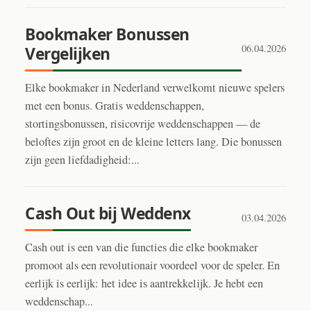
Bookmaker Bonussen
06.04.2026
Vergelijken
Elke bookmaker in Nederland verwelkomt nieuwe spelers
met een bonus. Gratis weddenschappen,
stortingsbonussen, risicovrije weddenschappen — de
beloftes zijn groot en de kleine letters lang. Die bonussen
zijn geen liefdadigheid:...
Cash Out bij Weddenx
03.04.2026
Cash out is een van die functies die elke bookmaker
promoot als een revolutionair voordeel voor de speler. En
eerlijk is eerlijk: het idee is aantrekkelijk. Je hebt een
weddenschap...