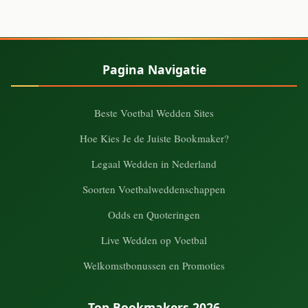
Pagina Navigatie
Beste Voetbal Wedden Sites
Hoe Kies Je de Juiste Bookmaker?
Legaal Wedden in Nederland
Soorten Voetbalweddenschappen
Odds en Quoteringen
Live Wedden op Voetbal
Welkomstbonussen en Promoties
Top Bookmakers 2026