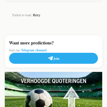
Failed to load.
Retry
Want more predictions?
Telegram channel
Join our
Join