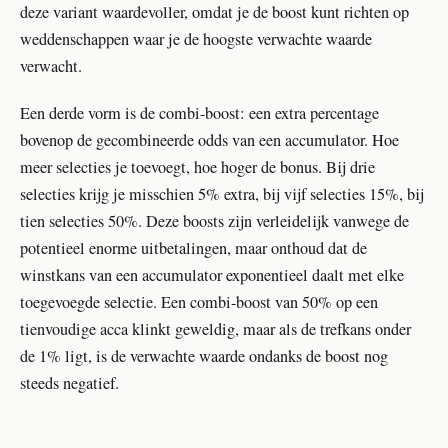
deze variant waardevoller, omdat je de boost kunt richten op
weddenschappen waar je de hoogste verwachte waarde
verwacht.
Een derde vorm is de combi-boost: een extra percentage
bovenop de gecombineerde odds van een accumulator. Hoe
meer selecties je toevoegt, hoe hoger de bonus. Bij drie
selecties krijg je misschien 5% extra, bij vijf selecties 15%, bij
tien selecties 50%. Deze boosts zijn verleidelijk vanwege de
potentieel enorme uitbetalingen, maar onthoud dat de
winstkans van een accumulator exponentieel daalt met elke
toegevoegde selectie. Een combi-boost van 50% op een
tienvoudige acca klinkt geweldig, maar als de trefkans onder
de 1% ligt, is de verwachte waarde ondanks de boost nog
steeds negatief.