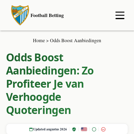
Football Betting
Home
>
Odds Boost Aanbiedingen
Odds Boost
Aanbiedingen: Zo
Profiteer Je van
Verhoogde
Quoteringen
Updated augustus 2026
18+